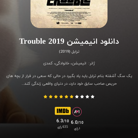
دانلود انیمیشن Trouble 2019
ترابل (2019)
ژانر:
انیمیشن
،
خانوادگی
،
کمدی
یک سگ آشفته بنام ترابل باید یاد بگیرد در حالی که سعی در فرار از بچه های
حریص صاحب سابق خود دارد، در دنیای واقعی زندگی کند...
6.3
/10
6.0
/10
635 رای
۱ رای