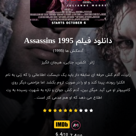
دانلود فیلم Assassins 1995
آدمکش ها (1995)
ژانر:
اکشن
،
جنایی
،
هیجان انگیز
رابرت، آدم کش حرفه ای سابقه دار باید یک دیسکت اطلاعاتی را که زنی به نام
الکترا ربوده، پیدا کند و او را در صورت لزوم بکشد. اما مزاحمی دیگر روی
کامپیوتر او می آید. میگل بین، آدم کش جوان و تازه به شهرت رسیده به رت
اطلاع می دهد که او هم مدعی کار است...
6.4
/10