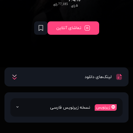
7.4
/10
77,185 رای
۵ رای
تماشای آنلاین
لینک‌های دانلود
نسخه زیرنویس فارسی
زیرنویس