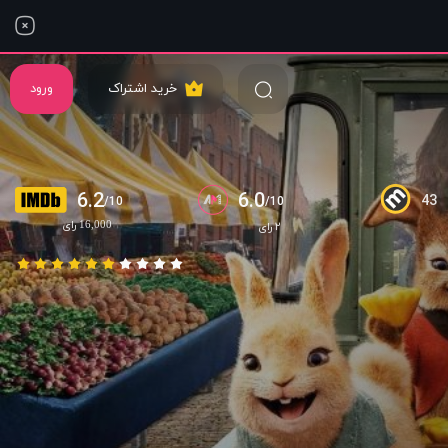
خرید اشتراک
ورود
6.2
6.0
43
/10
/10
16,000 رای
۲ رای