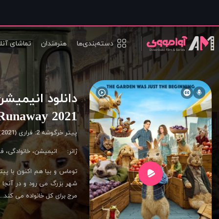
دسته‌بندی‌ها
هنرمندان
تماشای آنل
Runaway 2021
پیتر خرگوشه 2: فراری (2021)
ژانر:
انیمیشن
،
خانوادگی
،
فا
توماس و بیا هم اکنون با پیتر
شهر بزرگ می رود و در آنجا 
مرج برای کل خانواده می کند...