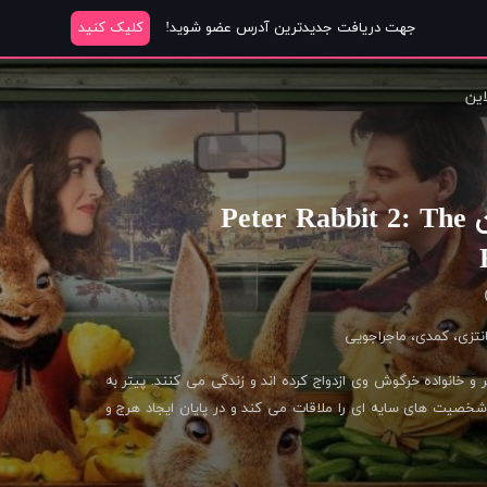
جهت دریافت جدیدترین آدرس عضو شوید!
کلیک کنید
این
دانلود انیمیشن Peter Rabbit 2: The
نتزی
،
کمدی
،
ماجراجویی
 و خانواده خرگوش وی ازدواج کرده اند و زندگی می کنند. پیتر به
شخصیت های سایه ای را ملاقات می کند و در پایان ایجاد هرج و