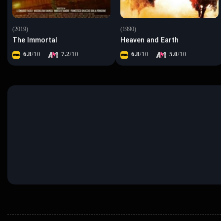
(2019)
(1990)
The Immortal
Heaven and Earth
6.8
/10
7.2
/10
6.8
/10
5.0
/10