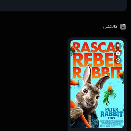
کالکشن