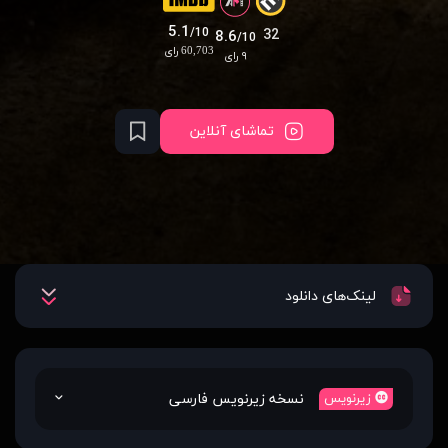
5.1
/10
32
8.6
/10
60,703 رای
۹ رای
تماشای آنلاین
لینک‌های دانلود
نسخه زیرنویس فارسی
زیرنویس