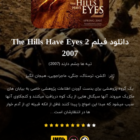
دانلود فیلم The Hills Have Eyes 2
2007
تپه ها چشم دارند (2007)
ژانر:
اکشن
،
ترسناک
،
جنگی
،
ماجراجویی
،
هیجان انگیز
یک گروه پژوهشی برای بدست آوردن اطلاعات پژوهشی خاصی به بیابان های
مکزیک میروند. آنها سیگنال هایی از یک کوه دریافت میکنند و کنجکاوی آنها
سبب میشود که مبدا این امواج را پیدا کنند غافل از انکه قبیله ای از آدم خوار
ها در انتظارشان است…