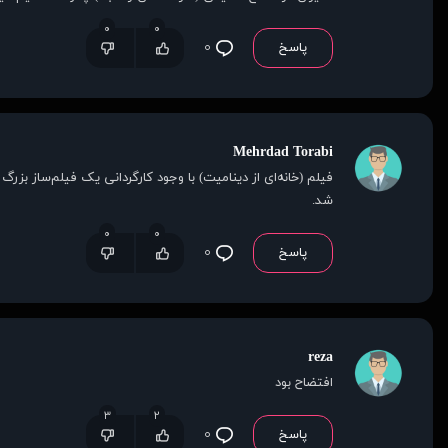
۰
۰
پاسخ
۰
Mehrdad Torabi
فیلم (خانه‌ای از دینامیت) با وجود کارگردانی یک فیلم‌ساز بزر
شد.
۰
۰
پاسخ
۰
reza
افتضاح بود
۳
۲
پاسخ
۰