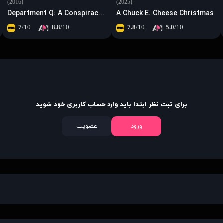
(2016)
(2025)
Department Q: A Conspiracy of Faith
A Chuck E. Cheese Christmas
7
/10
8.8
/10
7.8
/10
5.0
/10
برای ثبت نظر ابتدا باید وارد حساب کاربری خود شوید
ورود
عضویت