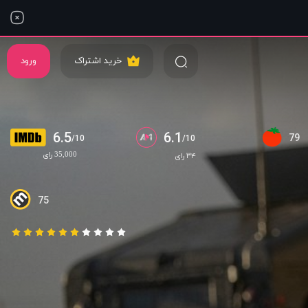
خرید اشتراک
ورود
6.5
6.1
79
/10
/10
35,000 رای
۳۴ رای
75