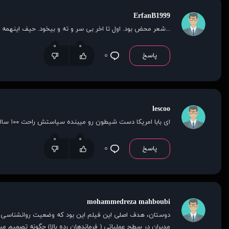
ErfanB1999
...شعر محض بود. اول تا اخر بی سر و ته و بیخود. حیف اینه
۰
۰
پاسخ
۰
lescoo
ای بابا امریکا دست شیطون رو میبنده سیاستش راحت ۱۰۰ سالی جلوتره از ما
۰
۰
پاسخ
۰
mohammedreza mahboubi
مدیران در سطح عملیاتی ( فرماندهان رده بالا) چگونه تصمیم میگیرند. 3- و کسانی که در سطح استراتژیک( رییس جمهور و وزرا ) چطور عمل میکنند یا تصمی