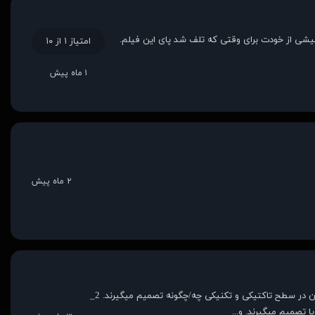
یشی از خودت برای وقتی که تلف شد پای این فیلم.
امتیاز ۱ از ۱۰
۱ ماه پیش
۲ ماه پیش
دوستان، هدف اصلی این فیلم این بود که وضعیت روانشناسی نظانی- سیاسی- اجتماعی رو در شرایط بحران به نمایش بذاره؛ یعنی این که 1_ مدیران در سطح تاکتیکی و تکنیکی چه/چگونه تصمیم میگیرند. 2_