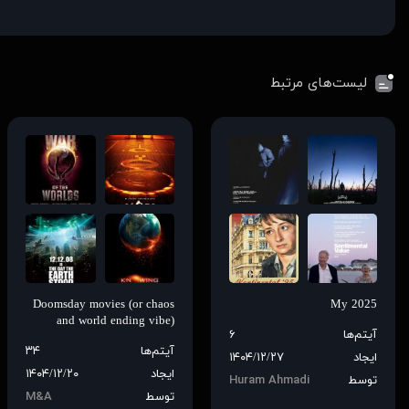
لیست‌های مرتبط
Doomsday movies (or chaos
My 2025
and world ending vibe)
آیتم‌ها
۶
آیتم‌ها
۳۴
ایجاد
۱۴۰۴/۱۲/۲۷
ایجاد
۱۴۰۴/۱۲/۲۰
توسط
Huram Ahmadi
توسط
M&A