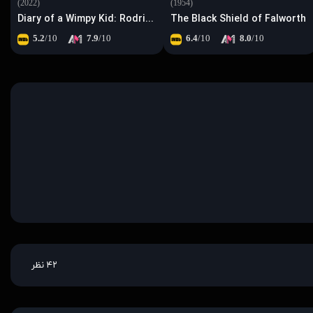
(2022)
(1954)
Diary of a Wimpy Kid: Rodrick Rules
The Black Shield of Falworth
5.2
/10
7.9
/10
6.4
/10
8.0
/10
۴۲ نظر