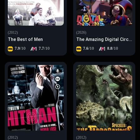
(2012)
(2026)
The Best of Men
The Amazing Digital Circus: The Last Act
7.9
/10
7.7
/10
7.6
/10
8.8
/10
(2012)
(2012)