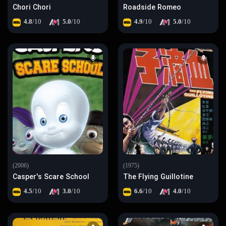
Chori Chori
Roadside Romeo
4.8
/10
5.0
/10
4.9
/10
5.0
/10
(2006)
(1975)
Casper's Scare School
The Flying Guillotine
4.5
/10
3.0
/10
6.6
/10
4.0
/10