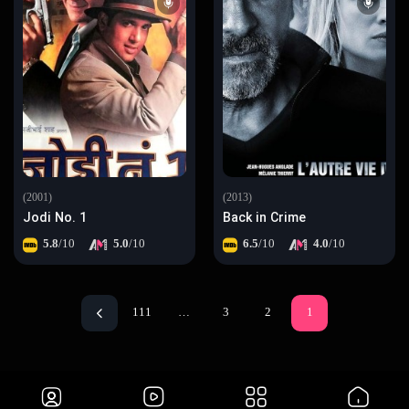
(2001)
(2013)
Jodi No. 1
Back in Crime
5.8
/10
5.0
/10
6.5
/10
4.0
/10
111
…
3
2
1