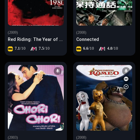
(2009)
(2008)
Red Riding: The Year of Our Lord 1980
Connected
7.1
/10
7.5
/10
6.6
/10
4.0
/10
(2003)
(2008)