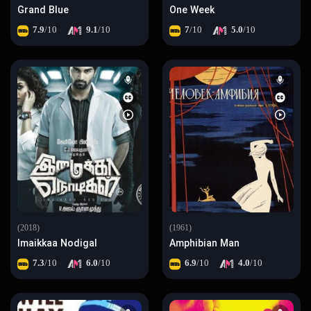
Grand Blue
One Week
7.9
/10
9.1
/10
7
/10
5.0
/10
(2018)
(1961)
Imaikkaa Nodigal
Amphibian Man
7.3
/10
6.0
/10
6.9
/10
4.0
/10