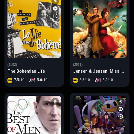
(1992)
(2011)
The Bohemian Life
Jensen & Jensen: Mission - Pacific Force
7.5
/10
5.0
/10
3.6
/10
3.0
/10