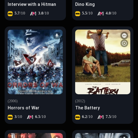
Interview with a Hitman
Dino King
5.7
/10
3.0
/10
5.5
/10
4.0
/10
(2006)
(2012)
Horrors of War
The Battery
3
/10
6.5
/10
6.2
/10
7.5
/10