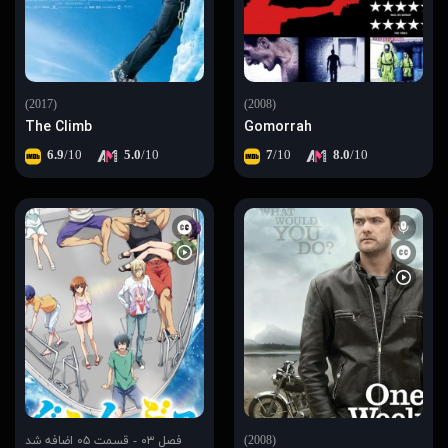
(2017)
(2008)
The Climb
Gomorrah
6.9
/10
5.0
/10
7
/10
8.0
/10
(2008)
فصل ۰۳ - قسمت ۰۵ اضافه شد