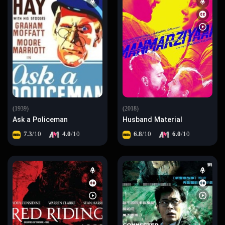
(1939)
(2018)
Ask a Policeman
Husband Material
7.3
/10
4.0
/10
6.8
/10
6.0
/10