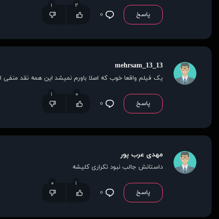
۱
۲
پاسخ
۰
13_mehrsam_13
یک فیلم واقعا خوب که اصلا باورم نمیشد این همه نقد منفی ا
۱
۰
پاسخ
۰
مهدی عرب پور
داستانش جالب نبود تکراری کلیشه
۰
۱
پاسخ
۰