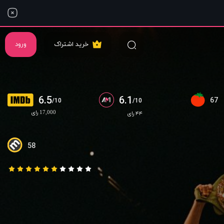
خرید اشتراک
ورود
6.5
6.1
67
/10
/10
17,000 رای
۴۴ رای
58