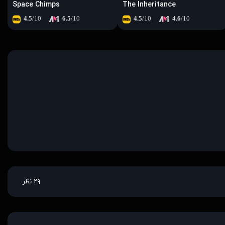
Space Chimps
The Inheritance
4.5
/10
6.5
/10
4.5
/10
4.6
/10
۲۹ نظر