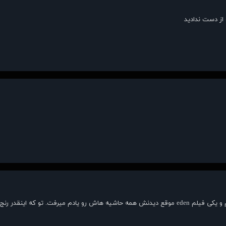
از دست ندادید
سیدنی یه وقتایی خوب بیننده رو سوپرایز میکنه یکی این فیلم و یکی فیلم eden موقع دیدنش همه حاشیه هاش رو