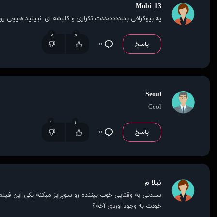
Mobi_13
یه بیوگرافی بشدددددددت تکراری و کلیشه ای. نبینید هیچی رو 
۰
۰
پاسخ
۰
Seoul
Cool
۱
۱
پاسخ
۰
نیلا م
خودت به وجود اوردی آخه؟