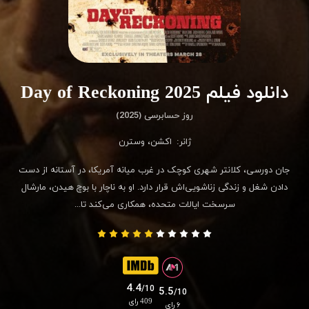
دانلود فیلم Day of Reckoning 2025
روز حسابرسی (2025)
ژانر:
اکشن
،
وسترن
جان دورسی، کلانتر شهری کوچک در غرب میانه آمریکا، در آستانه از دست
دادن شغل و زندگی زناشویی‌اش قرار دارد. او به ناچار با بوچ هیدن، مارشال
سرسخت ایالات متحده، همکاری می‌کند تا...
4.4
/10
5.5
/10
409 رای
۶ رای