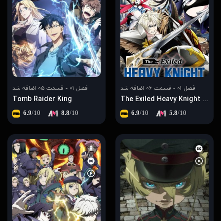
فصل ۰۱ - قسمت ۰۶ اضافه شد
فصل ۰۱ - قسمت ۰۵ اضافه شد
Tomb Raider King
The Exiled Heavy Knight Knows How to Game the System
6.9
/10
8.8
/10
6.9
/10
5.8
/10