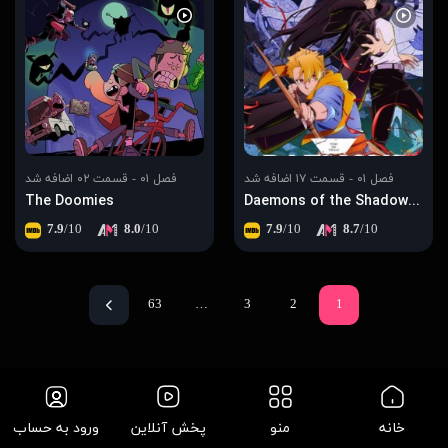
فصل ۰۱ - قسمت ۱۷ اضافه شد
فصل ۰۱ - قسمت ۰۲ اضافه شد
The Doomies
Daemons of the Shadow Realm
7.9
/10
8.0
/10
7.9
/10
8.7
/10
63
…
3
2
1
خانه
منو
پخش آنلاین
ورود به حساب