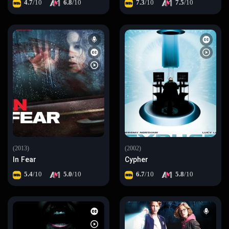
4.7
/10
6.8
/10
7.3
/10
7.5
/10
(2013)
(2002)
In Fear
Cypher
5.4
/10
5.0
/10
6.7
/10
5.8
/10