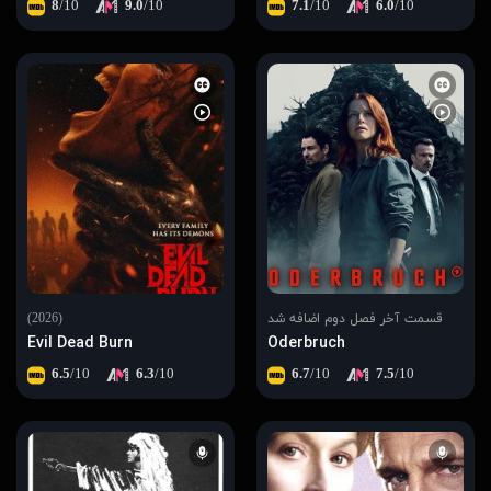
8
/10
9.0
/10
7.1
/10
6.0
/10
قسمت آخر فصل دوم اضافه شد
(2026)
Evil Dead Burn
Oderbruch
6.5
/10
6.3
/10
6.7
/10
7.5
/10