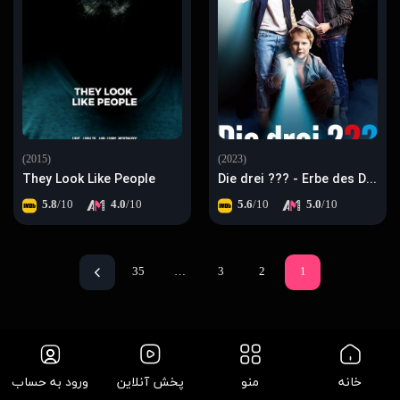
(2015)
(2023)
They Look Like People
Die drei ??? - Erbe des Drachen
5.8
/10
4.0
/10
5.6
/10
5.0
/10
35
…
3
2
1
خانه
منو
پخش آنلاین
ورود به حساب