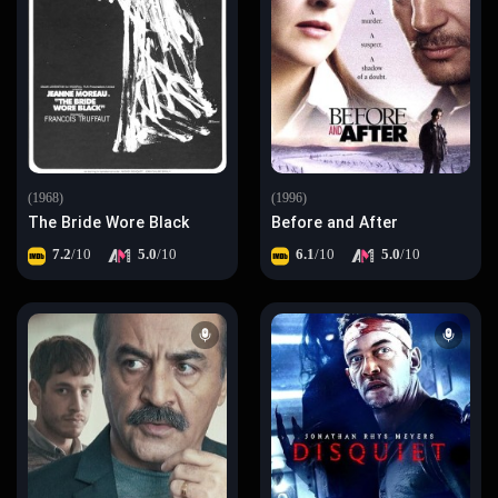
(1968)
(1996)
The Bride Wore Black
Before and After
7.2
/10
5.0
/10
6.1
/10
5.0
/10