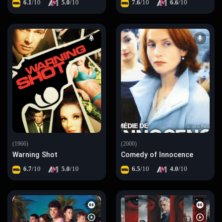
6.1
/10
5.0
/10
7.6
/10
6.6
/10
(1966)
(2000)
Warning Shot
Comedy of Innocence
6.7
/10
5.0
/10
6.5
/10
4.0
/10