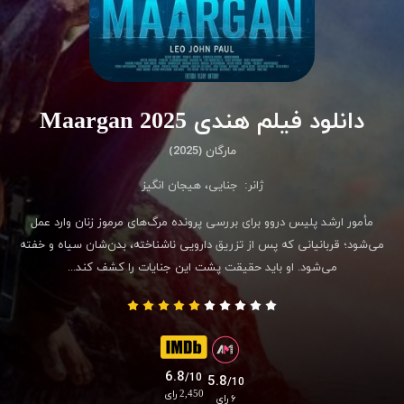
دانلود فیلم هندی Maargan 2025
مارگان (2025)
ژانر:
جنایی
،
هیجان انگیز
مأمور ارشد پلیس دروو برای بررسی پرونده مرگ‌های مرموز زنان وارد عمل
می‌شود؛ قربانیانی که پس از تزریق دارویی ناشناخته، بدن‌شان سیاه و خفته
می‌شود. او باید حقیقت پشت این جنایات را کشف کند...
6.8
/10
5.8
/10
2,450 رای
۶ رای