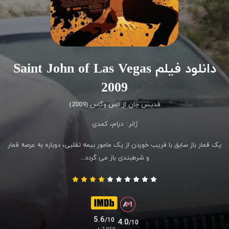
دانلود فیلم Saint John of Las Vegas
2009
قدیس جان از لاس وگاس (2009)
ژانر:
درام
،
کمدی
یک قمار باز سابق با فریب خوردن از یک مامور بیمه تقلبی، دوباره به عرصه قمار
و شرطبندی باز می گردد...
5.6
/10
4.0
/10