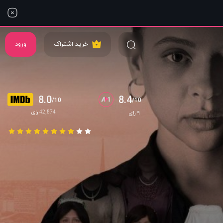
خرید اشتراک
ورود
8.0
8.4
/10
/10
42,874 رای
۹ رای