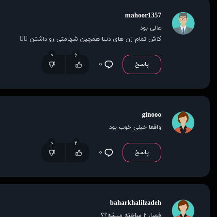
mahoor1357
عالی بود
کاش تمام زن های دنیا همچین شهامتی رو داشتن ✌🏻
۰
۶
پاسخ
۰
ginooo
واقعا خیلی خوب بود
۰
۲
پاسخ
۰
baharkhalilzadeh
فصل ۲ ساخته میشه؟؟