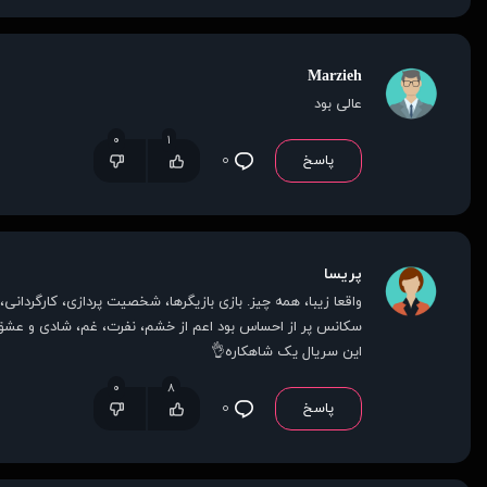
Marzieh
عالی بود
۰
۱
پاسخ
۰
پریسا
واقعا زیبا، همه چیز. بازی بازیگرها، شخصیت پردازی، کارگردان
سکانس پر از احساس بود اعم از خشم، نفرت، غم، شادی و عشق.
این سریال یک شاهکاره👌
۰
۸
پاسخ
۰