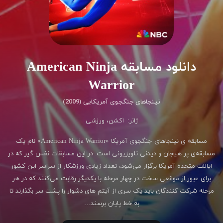
دانلود مسابقه American Ninja
Warrior
نینجاهای جنگجوی آمریکایی (2009)
ژانر:
اکشن
،
ورزشی
مسابقه ی نینجاهای جنگجوی آمریکا «American Ninja Warrior» نام یک
مسابقه‌ی پر هیجان و دیدنی تلویزیونی است. در این مسابقات نفس‌ گیر که در
ایالات متحده آمریکا برگزار می‌شود، تعداد زیادی ورزشکار از سراسر این کشور
برای عبور از موانعی سخت در چهار مرحله با یکدیگر رقابت می‌کنند که در هر
مرحله شرکت کنندگان باید یک سری از آیتم های دشوار را پشت سر بگذارند تا
به خط پایان برسند…