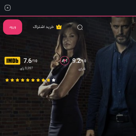
خرید اشتراک
ورود
7.6
9.2
/10
/10
9,097 رای
۵ رای