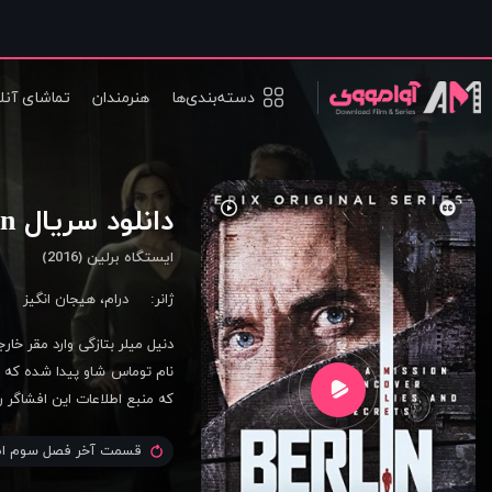
دسته‌بندی‌ها
هنرمندان
تماشای آنل
دانلود سریال Berlin Station
ایستگاه برلین (2016)
ژانر:
درام
،
هیجان انگیز
نام توماس شاو پیدا شده که ا
که منبع اطلاعات این افشاگر را 
قسمت آخر فصل سوم اض