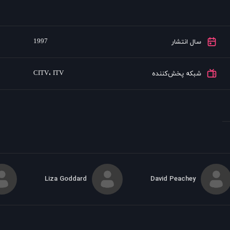
1997
سال انتشار
CITV
،
ITV
شبکه پخش‌کننده
Liza Goddard
David Peachey