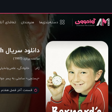
دسته‌بندی‌ها
هنرمندان
تماشای آنل
دانلود سریال Bernard’s Watch
ساعت برنارد (1997)
ژانر:
خانوادگی
،
علمی‌و‌تخیل
«پستچی» ساعتی به پسر جوانی
قسمت آخر فصل هفتم ا