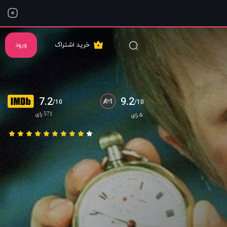
خرید اشتراک
ورود
7.2
9.2
/10
/10
571 رای
۵ رای