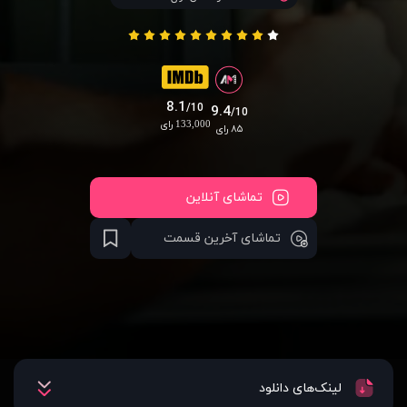
8.1
/10
9.4
/10
133,000 رای
۸۵ رای
تماشای آنلاین
تماشای آخرین قسمت
لینک‌های دانلود