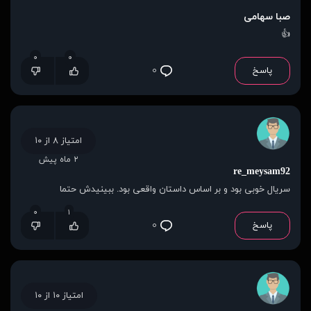
صبا سهامی
👍
۰
۰
پاسخ
۰
امتیاز ۸ از ۱۰
۲ ماه پیش
re_meysam92
سریال خوبی بود و بر اساس داستان واقعی بود. ببینیدش حتما
۰
۱
پاسخ
۰
امتیاز ۱۰ از ۱۰