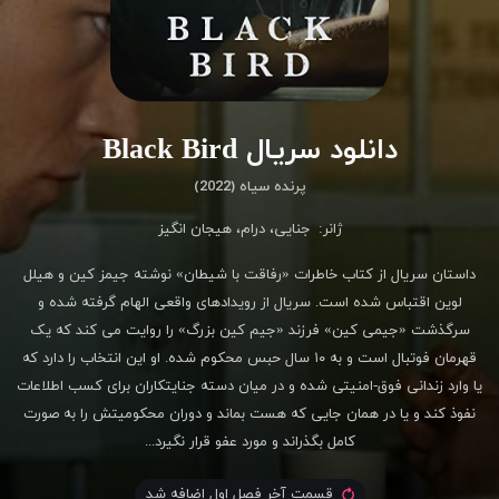
دانلود سریال Black Bird
پرنده سیاه (2022)
ژانر:
جنایی
،
درام
،
هیجان انگیز
داستان سریال از کتاب خاطرات «رفاقت با شیطان» نوشته جیمز کین و هیلل
لوین اقتباس شده است. سریال از رویدادهای واقعی الهام گرفته شده و
سرگذشت «جیمی کین» فرزند «جیم کین بزرگ» را روایت می کند که یک
قهرمان فوتبال است و به ۱۰ سال حبس محکوم شده. او این انتخاب را دارد که
یا وارد زندانی فوق-امنیتی شده و در میان دسته جنایتکاران برای کسب اطلاعات
نفوذ کند و یا در همان جایی که هست بماند و دوران محکومیتش را به صورت
کامل بگذراند و مورد عفو قرار نگیرد...
قسمت آخر فصل اول اضافه شد