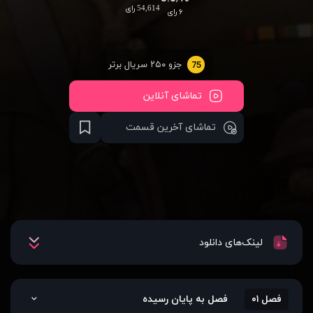
54,614 رای
۶ رای
جزو ۲۵۰ سریال برتر
75
تماشای آنلاین
تماشای آخرین قسمت
لینک‌های دانلود
فصل ۰۱
فصل به پایان رسیده