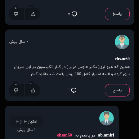
۰
۱
پاسخ
۰
۲ سال پیش
ehsan60
همین که هیو لری( دکتر هاوس عزیز ) در کنار اتکینسون در این سریال
بازی کرده و البته امتیاز کامل 100 روتن باعث شد دانلود کنم
۰
۲
پاسخ
۱
امتیاز ۱۰ از ۱۰
۱ سال پیش
ab.amiri
در پاسخ به
ehsan60