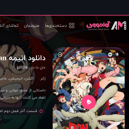
دسته‌بندی‌ها
هنرمندان
تماشای آنل
دانلود انیمه Dan Da Dan
دان دا دان (2024)
ژانر:
اکشن
،
انیمیشن
،
ماجر
داستانی از عشق جوانی و نبرد
تضاد می کنند، آنها به دنیایی
قسمت آخر فصل دوم اض