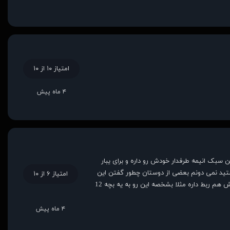
امتیاز ۱۰ از ۱۰
۴ ماه پیش
 سبک انیمه طرفدار خودش رو داره و برای یبار
نیستید نمی دونم بعضی از دوستان چطور گفتن این
امتیاز ۶ از ۱۰
انیمه صحنه های خیلی مورد دار داره ولی این طور نیست یا حداقل کارگردان طوری فضا سازی کرده که همچین وایبی بهتون نده البته به سن مخاطبش هم ربط داره مثلا بشخصه این رو به یه بچه 12
۴ ماه پیش