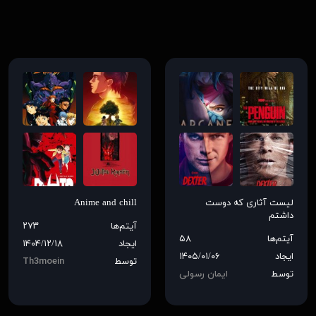
لیست آثاری که دوست
Anime and chill
داشتم
آیتم‌ها
۲۷۳
آیتم‌ها
۵۸
ایجاد
۱۴۰۴/۱۲/۱۸
ایجاد
۱۴۰۵/۰۱/۰۶
توسط
Th3moein
توسط
ایمان رسولی