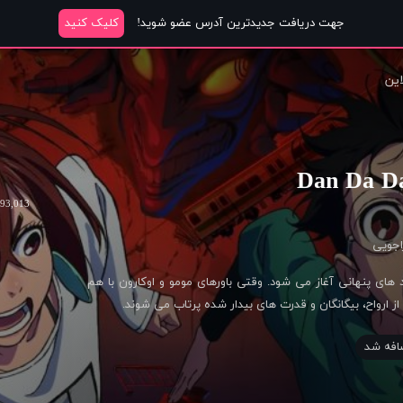
جهت دریافت جدیدترین آدرس عضو شوید!
کلیک کنید
این
4
493,013 را
اجویی
 های پنهانی آغاز می شود. وقتی باورهای مومو و اوکارون با هم
 از ارواح، بیگانگان و قدرت های بیدار شده پرتاب می شوند.
افه شد