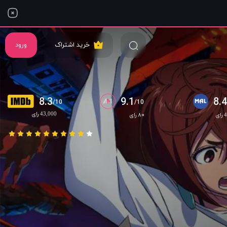
خرید اشتراک
ورود
8.3
9.1
8.
/10
/10
43,000 رای
ی
۸۰ رای