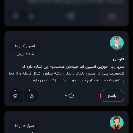
سریال ارباب حلقه ها بود و خیلی چیزای دیگه، داستان ضعیفه
۷
۳
پاسخ
۰
امتیاز ۷ از ۱۰
۵ ماه پیش
فارسی
سریال یه جورایی اسپین اف فیلمش هست..به این اشاره داره که
شخصیت پنی که همون دلقک داستان باشه چطوری شکل گرفته و از کجا
پیداش شده ... به نظرم خیلی خوب بود و ارزش دیدن داره
۰
۴
پاسخ
۰
امتیاز ۱۰ از ۱۰