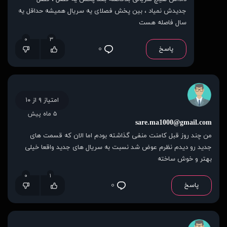
جدیدش نمیاد ، بین پخش فصلای یه سریال همیشه حداقل یه
سال فاصله هست
۰
۳
پاسخ
۰
امتیاز ۹ از ۱۰
۵ ماه پیش
sare.ma1000@gmail.com
من چند روز قبل کامنت منفی گذاشته بودم اما الان که قسمت های
جدید رو دیدم نظرم عوض شد نسبت به سریال های جدید واقعا خیلی
بهتر و خوش ساخته
۰
۱
پاسخ
۰