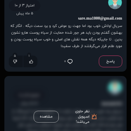
امتیاز ۳ از ۱۰
۵ ماه پیش
sare.ma1000@gmail.com
سریال اولاش خوب بود اما جهت رو عوض کرد و برد سمت دیگه . انگار که
بهشون گفتم بودن باید هر جور شده حمایت از سیاه پوست هارو نشون
بدین . تا جاییکه دیگه همه نقش های اصلی و خوب سیاه پوست بودن و
مورد طلم قرار می‌گرفتند از طرف سفیدا
۵
۱
پاسخ
۰
امتیاز ۵ از ۱۰
۵ ماه پیش
dariush1111
نظر حاوی
سریال زیاد خوبی نیست، بیشتر حمایت از سیاهپوستا بود تا ترسناک، از
اسپویل
مشاهده
هر فیلمی دیدن یه الگو گرفتن، اون پیرمرد تو کلبه ی وحشت که شبیه
می‌باشد!
اون یارو تو شاتر آیلند بود، اومدن اون موجود شیطانی به زمین مثل