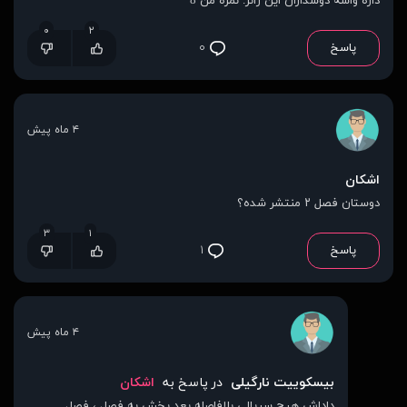
داره واسه دوسداران این ژانر. نمره من 8
۰
۲
پاسخ
۰
۴ ماه پیش
اشکان
دوستان فصل ۲ منتشر شده؟
۳
۱
پاسخ
۱
۴ ماه پیش
بیسکوییت نارگیلی
در پاسخ به
اشکان
داداش هیچ سریالی بلافاصله بعد پخش یه فصل ، فصل