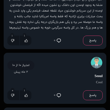
منشا به وجود اومدن اون دلقک رو نشون میده اگه از فیلمش خوشتون
اومده از این سریالم خوشتون میاد نقطه ضعف فیلمم یکی وارد شدن به
بحث مبارزات برابری نژادیه که فقط واسه امریکایا شاید جالب باشه و
واسه ما حوصله سر بره و یکی هم بازیگرای درجه یکی نداره چه نقش بچه
ها و هم بزرگ ها...در کل واسه سرگرمی خوبه به خصوص واسه تینیجرها
۱
۱
پاسخ
۰
امتیاز ۱۰ از ۱۰
۲ ماه پیش
Seoul
Cool
۰
۱
پاسخ
۰