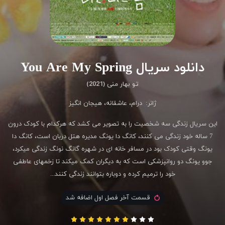
دانلود سریال You Are My Spring
تو بهار منی (2021)
ژانر:
درام
،
عاشقانه
،
هیجان انگیز
این سریال زندگی سه شخصیت را به تصویر می کشد که هرکدام با کودک درون
7 ساله خود زندگی می کنند، کانگ دا یونگ مدیره هتل دربان است، کانگ دا
یونگ وقتی کودک بود در مسافر خانه ای در شهره گانگ نونگ زندگی میکرد،
جوو یونگ دو روانپزشکی است که به دیگران کمک میکند تا زخمهای عاطفی
خود را ترمیم کرده و دوباره بتوانند زندگی کنند...
قسمت آخر فصل اول اضافه شد