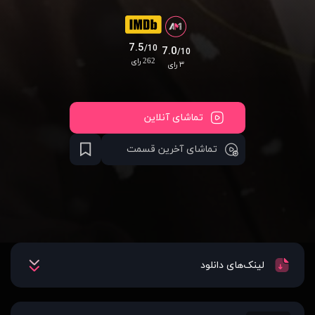
7.5
/10
7.0
/10
262 رای
۳ رای
تماشای آنلاین
تماشای آخرین قسمت
لینک‌های دانلود