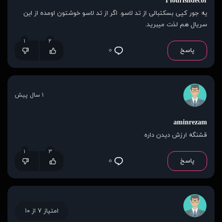
Flourishdecor
یه جور کپی بسکتبالی از تد لاسو. اگر از تد لاسو خوشتون اومده از این
سریال هم لذت میبرید.
۱
۲
پاسخ
۰
۱ سال پیش
aminrezam
قشنگه ارزش دیدن داره
۱
۳
پاسخ
۰
امتیاز ۷ از ۱۰