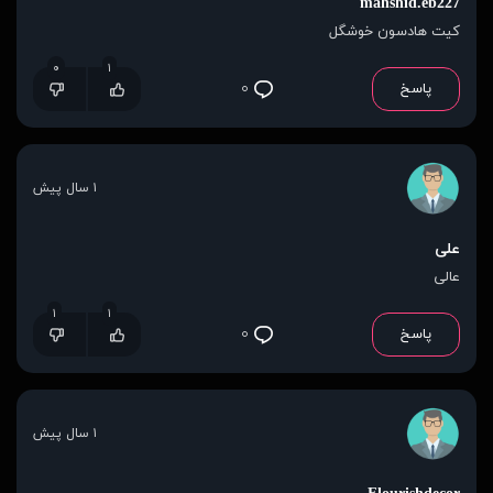
mahshid.eb227
کیت هادسون خوشگل
۰
۱
پاسخ
۰
۱ سال پیش
علی
عالی
۱
۱
پاسخ
۰
۱ سال پیش