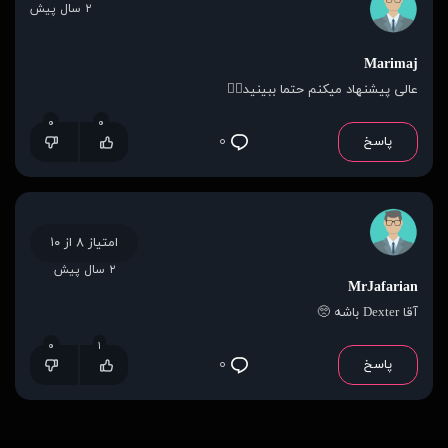
۲ سال پیش
Marimaj
عالى پيشنهاد ميكنم حتما ببينيد👌🏻
۰
۰
پاسخ
۰
امتیاز ۸ از ۱۰
۲ سال پیش
MrJafarian
آقا Dexter باشه 🥺
۰
۱
پاسخ
۰