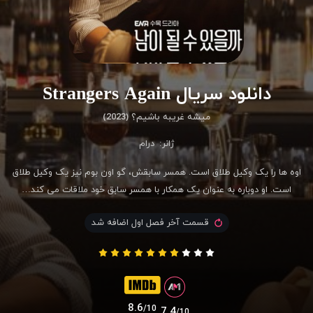
دانلود سریال Strangers Again
میشه غریبه باشیم؟ (2023)
ژانر:
درام
اوه ها را یک وکیل طلاق است. همسر سابقش، گو اون بوم نیز یک وکیل طلاق
است. او دوباره به عنوان یک همکار با همسر سابق خود ملاقات می کند…
قسمت آخر فصل اول اضافه شد
8.6
/10
7.4
/10