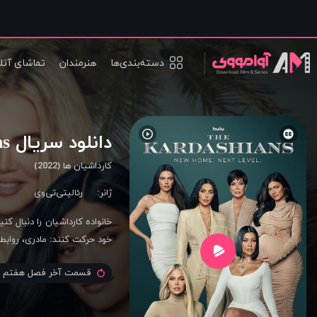
دسته‌بندی‌ها
هنرمندان
تماشای آنل
دانلود سریال The Kardashians
کارداشیان ها (2022)
ژانر:
رئالیتی‌تی‌وی
خانواده کارداشیان را دنبال ک
خود حرکت کنند: مادری، روابط
قسمت آخر فصل هفتم ا