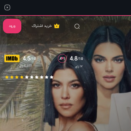
خرید اشتراک
ورود
4.5
4.8
/10
/10
6,100 رای
۱۷ رای