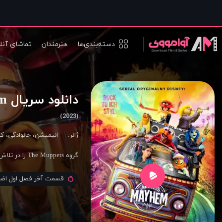
دسته‌بندی‌ها
هنرمندان
تماشای آنل
دانلود سریال The Muppets Mayhem
(2023)
ژانر:
انیمیشن
،
خانوادگی
،
کم
گروه The Muppets را در تلاش برای ضبط اولین آلبوم خود دنبال کنید.
قسمت آخر فصل اول اضا