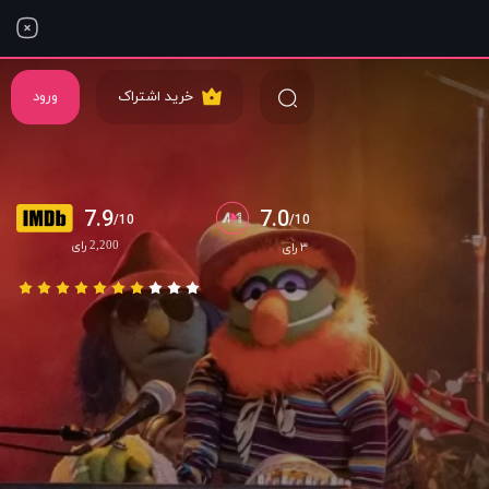
خرید اشتراک
ورود
7.9
7.0
/10
/10
2,200 رای
۳ رای