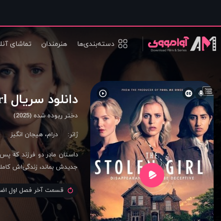
دسته‌بندی‌ها
هنرمندان
تماشای آنل
دانلود سریال The Stolen Girl
دختر ربوده شده (2025)
ژانر:
درام
،
هیجان انگیز
داستان مادر دو فرزند که پس 
جدیدش بماند، زندگی‌اش کاملاً 
قسمت آخر فصل اول اضا