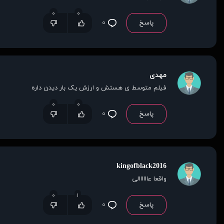
۰
۰
پاسخ
۰
مهدی
فیلم متوسط ی هستش و ارزش یک بار دیدن داره
۰
۰
پاسخ
۰
kingofblack2016
واقعا عاااااالی
۰
۱
پاسخ
۰