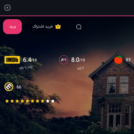
خرید اشتراک
ورود
6.4
8.0
83
/10
/10
6,500 رای
۶ رای
66