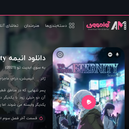
دسته‌بندی‌ها
هنرمندان
تماشای آنل
دانلود انیمه To Your Eternity
به سوی ابدیت تو (2021)
ژانر:
انیمیشن
،
درام
،
ماجراج
پسر تنهایی که در مناطق قطب
آن دو خیلی زود با یکدیگر
یکدیگر وابسته می شوند. اما پ
قسمت آخر فصل سوم اض