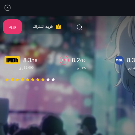
خرید اشتراک
ورود
8.3
8.2
8.
/10
/10
12,000 رای
ی
۲۵ رای