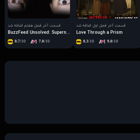
قسمت آخر فصل اول اضافه شد
قسمت آخر فصل هفتم اضافه شد
BuzzFeed Unsolved: Supernatural
Love Through a Prism
8.7
/10
7.0
/10
8.3
/10
9.0
/10