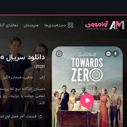
دسته‌بندی‌ها
هنرمندان
تماشای آنل
دانلود سریال Towards Zero
(2025)
ژانر:
جنایی
،
هیجان انگیز
داستان کارآگاه لیچ که پرونده 
تمامی جوانب با جزئیات ریز و
کند.
قسمت آخر فصل اول اضا