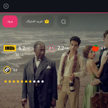
خرید اشتراک
ورود
6.2
7.2
67
/10
/10
1,523 رای
۵ رای
63