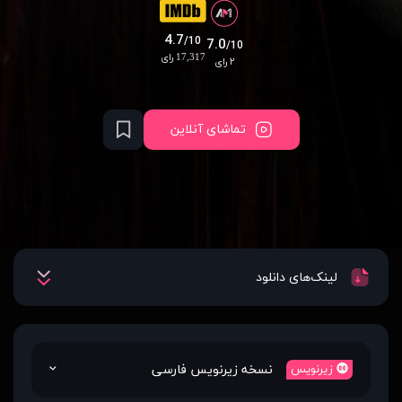
4.7
/10
7.0
/10
17,317 رای
۲ رای
تماشای آنلاین
لینک‌های دانلود
نسخه زیرنویس فارسی
زیرنویس