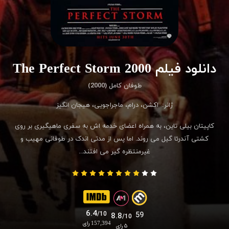
دانلود فیلم The Perfect Storm 2000
طوفان کامل (2000)
ژانر:
اکشن
،
درام
،
ماجراجویی
،
هیجان انگیز
کاپیتان بیلی تاین، به همراه اعضای خدمه اش به سفری ماهیگیری بر روی
کشتی آندرئا گیل می روند. اما پس از مدتی اندک در طوفانی مهیب و
غیرمنتظره گیر می افتند...
6.4
/10
59
8.8
/10
157,394 رای
۵ رای