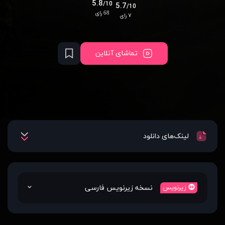
5.8
/10
5.7
/10
68 رای
۷ رای
تماشای آنلاین
لینک‌های دانلود
نسخه زیرنویس فارسی
زیرنویس