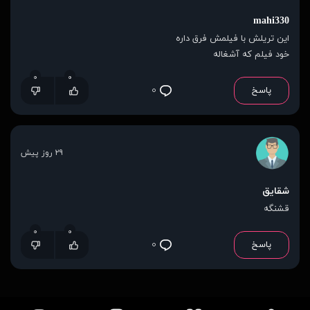
mahi330
این تریلش با فیلمش فرق داره
خود فیلم که آشغاله
۰
۰
پاسخ
۰
۲۹ روز پیش
شقایق
قشنگه
۰
۰
پاسخ
۰