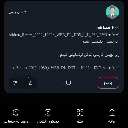
۴ سال پیش
amirkaan1000
Railway_Children_Return_2022_1080p_WEB_DL_DD5_1_H_264_EVO.srt.html
زیر نویس انگلیسی فیلم
زیر نویس فارسی گوگل ترنسلیتی فیلم
lway_Children_Return_2022_1080p_WEB_DL_DD5_1_H_264_EVO_srt.srt.html
۰
۰
پاسخ
۰
خانه
منو
پخش آنلاین
ورود به حساب