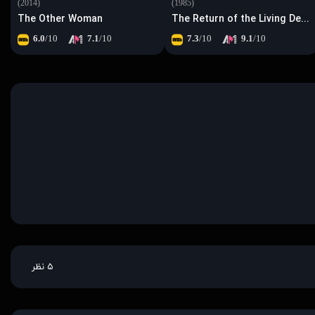
(2014)
(1985)
The Other Woman
The Return of the Living Dead
6.0
/10
7.1
/10
7.3
/10
9.1
/10
۵ نظر