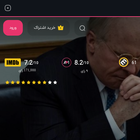
خرید اشتراک
ورود
7.2
8.2
61
/10
/10
171,000 رای
۹ رای