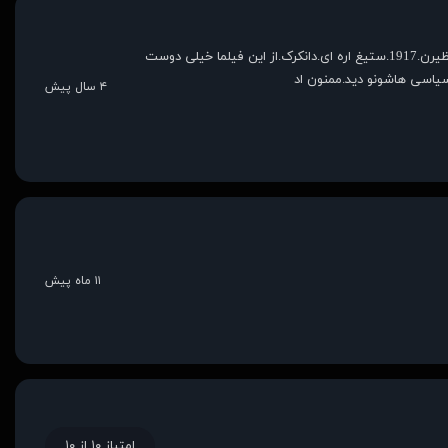
عاشق و آخرت فیلمم.این معاون یا سیاسی مثل جی اف کی یا پل جاسوسان.و سیاسی جنگی سقوط هیتلر.سقوط شاهین سیاه.جنگ جهانی که بینظیرن.1917.ستیغ اره ای.دانکرک.از این فیلما خیلی دوست
سیاسی هاشونو دید.ممنون اد
۴ سال پیش
۱۱ ماه پیش
امتیاز ۱۰ از ۱۰