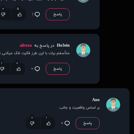
۰
۵
پاسخ
۱
Ho3ein
در پاسخ به
alireza
متأسفم برات با این طرز فکرت فک میکنی ز
۱
۰
پاسخ
۰
Ano
بر اساس واقعیت و جالب
۰
۱
پاسخ
۰