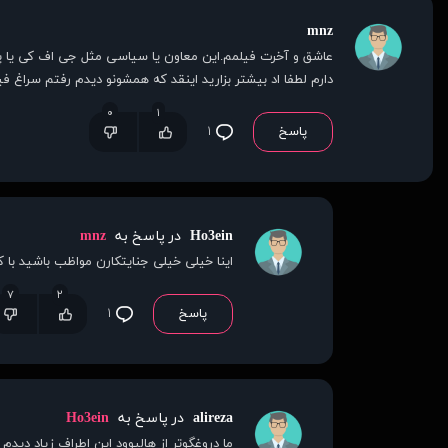
mnz
دارم لطفا اد بیشتر بزارید اینقد که همشونو دیدم رفتم سراغ
۰
۱
پاسخ
۱
Ho3ein
در پاسخ به
mnz
اینا خیلی خیلی جنایتکارن مواظب باشید با 
۷
۲
پاسخ
۱
alireza
در پاسخ به
Ho3ein
ما دروغگوتر از هالیوود این اطراف زیاد دیدم