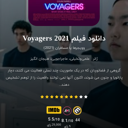
دانلود فیلم Voyagers 2021
وویجرها یا مسافران (2021)
ژانر:
علمی‌و‌تخیلی
،
ماجراجویی
،
هیجان انگیز
گروهی از فضانوردان که در یک ماموریت چند نسلی فعالیت می کنند، دچار
پارانویا و جنون می شوند، اکنون آنها نمی توانند واقعیت را از توهم تشخیص
دهند...
5.5
/10
44
8.1
/10
29,000 رای
۹ رای