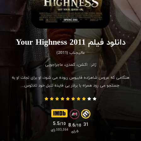
دانلود فیلم Your Highness 2011
عالیجناب (2011)
ژانر:
اکشن
،
کمدی
،
ماجراجویی
هنگامی که عروس شاهزاده فابیوس ربوده می شود، او برای نجات او به
جستجو می رود همراه با برادر بی فایده تنبل خود تادئوس...
5.5
/10
31
8.6
/10
103,164 رای
۵ رای