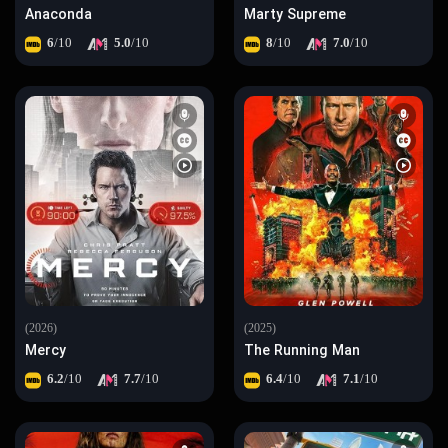
Anaconda
Marty Supreme
6
/10
5.0
/10
8
/10
7.0
/10
(2026)
(2025)
Mercy
The Running Man
6.2
/10
7.7
/10
6.4
/10
7.1
/10