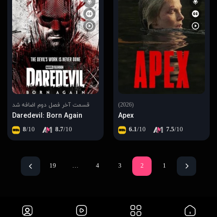
(2026)
قسمت آخر فصل دوم اضافه شد
Daredevil: Born Again
Apex
8
/10
8.7
/10
6.1
/10
7.5
/10
19
…
4
3
2
1