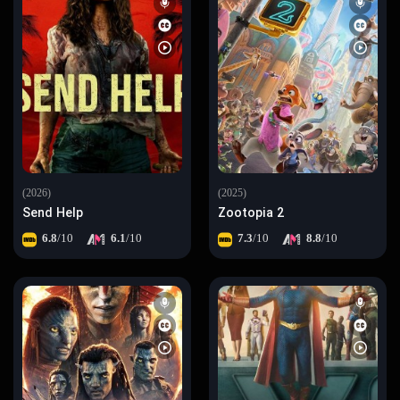
(2026)
(2025)
Send Help
Zootopia 2
6.8
/10
6.1
/10
7.3
/10
8.8
/10