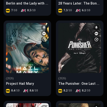
Berlin and the Lady with an Ermine
28 Years Later: The Bone Temple
7
/10
8.5
/10
7.3
/10
6.1
/10
(2026)
(2026)
Project Hail Mary
The Punisher: One Last Kill
8.4
/10
8.6
/10
8.2
/10
8.2
/10