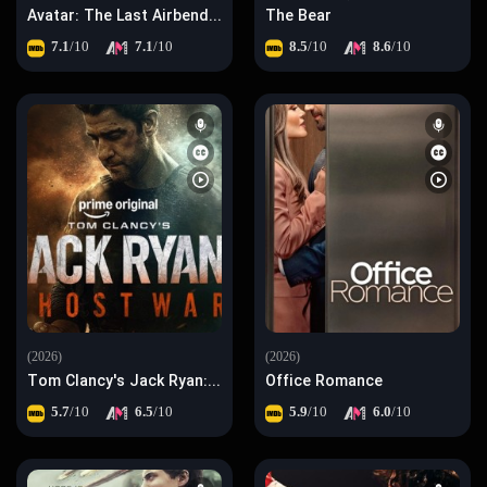
Avatar: The Last Airbender
The Bear
7.1
/10
7.1
/10
8.5
/10
8.6
/10
(2026)
(2026)
Tom Clancy's Jack Ryan: Ghost War
Office Romance
5.7
/10
6.5
/10
5.9
/10
6.0
/10