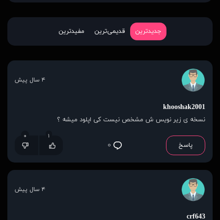
جدیدترین
قدیمی‌ترین
مفیدترین
۴ سال پیش
khooshak2001
نسخه ی زیر نویس ش مشخص نیست کی اپلود میشه ؟
۰
۱
پاسخ
۰
۴ سال پیش
crf643